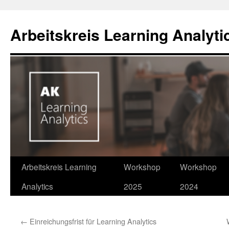
Zum
Inhalt
Arbeitskreis Learning Analyti
springen
Arbeitskreis Learning
Workshop
Workshop
Analytics
2025
2024
←
Einreichungsfrist für Learning Analytics