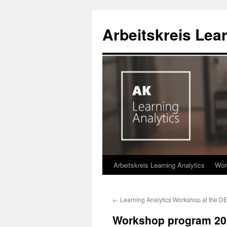
Zum
Inhalt
Arbeitskreis Lea
springen
Arbeitskreis Learning Analytics
Wor
←
Learning Analytics Workshop at the D
Workshop program 202