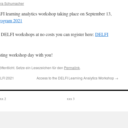
ara Schumacher
I learning analytics workshop taking place on September 13,
rogram 2021
the DELFI workshops at no costs you can register here:
DELFI
esting workshop day with you!
ffentlicht. Setze ein Lesezeichen für den
Permalink
.
ELFI 2021
Access to the DELFI Learning Analytics Workshop
→
xx 2
xxx 3